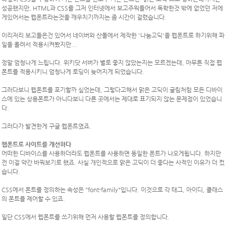
성공했지만, HTML과 CSS를 그저 인터넷에서 보고주워들어서 독학한것 밖에 없었던 저에
게있어서는 웹폰트라는것을 깨우치기까지는 좀 시간이 걸렸습니다.
이리저리 보고들은건 있어서 네이버와 산돌에서 제작한 '나눔고딕'을 웹폰트로 하기위해 파
일을 올려서 적용시켜봤지만...
정말 엄청나게 느립니다. 위키닷 서버가 별로 좋지 않았는지는 모르겠는데, 아무튼 직접 웹
폰트를 적용시키니 엄청나게 로딩이 늦어지게 되었습니다.
그러다보니 웹폰트를 포기할까 싶었는데, 그렇다고해서 맑은 고딕이 굴림처럼 모든 디바이
스에 있는 상용폰트가 아니다보니 다른 곳에서는 제대로 표기되지 않는 문제점이 있었습니
다.
그러다가 발견한게
구글 웹폰트
였죠.
웹폰트로 사이트를 개선하다
어떠한 디바이스를 사용하더라도 웹폰트를 사용하면 동일한 폰트가 나오게됩니다. 하지만
전 이걸 약간 바꿔보기로 했죠. 사실 개인적으로 맑은 고딕이 더 좋다는 사적인 이유가 더 컸
습니다.
CSS에서 폰트를 정의하는 속성은 "font-family"입니다. 이것으로 각 태그, 아이디, 클래스
의 폰트를 제어할 수 있죠.
일단 CSS에서 웹폰트를 쓰기위해 먼저 사용할 웹폰트를 정의합니다.