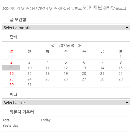
SCP 재단
scp
위키닷
이미지
SCP-CN
SCP-KR
잡담
유튜브
블로그
SCP-ZH
글 보관함
달력
«
2026/08
»
일
월
화
수
목
금
토
1
2
3
4
5
6
7
8
9
10
11
12
13
14
15
16
17
18
19
20
21
22
23
24
25
26
27
28
29
30
31
링크
방문자 카운터
Total
Today
Yesterday