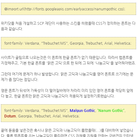
@import url(http://fonts.googleapis.com/earlyaccess/nanumgothic.css);
위키닷을 처음 개설하고 SCP 재단이 사용하는 스킨을 씌웠을때 CSS가 정의하는 폰트는 다
음과 같습니다.
font-family: Verdana, "Trebuchet MS", Georgia, Trebuchet, Arial, Helvetica;
사이트가 굴림으로 나오는것은 이 폰트에 한글 폰트가 없기 때문입니다. 따라서 웹폰트를
지정해주고, 기본 한글 폰트를 '맑은 고딕'으로 한 뒤에 그 뒤에 '나눔고딕'을 넣어줘야했죠.
그런데 여기에 문제가 하나 발생합니다. 맑은 고딕과 나눔고딕을 영어 폰트로 쓰기에는 문
제가 좀 많다는 점입니다.
영문 폰트가 뒤섞여 가독성이 더 떨어질바에야 차라리 미리 있던 영어 폰트를 적당히 앞에
다 놓고, 한글 폰트만 맑은 고딕과 나눔고딕이 적용되게 설정하기로했습니다.
font-family: Verdana, "Trebuchet MS",
Malgun Gothic
,
'Nanum Gothic'
,
Dotum
, Georgia, Trebuchet, Arial, Helvetica;
끝에 돋움을 넣은것은 혹시나 맑은 고딕과 나눔고딕이 뚫렸을때(...)를 대비하여 넣었습니
다. 물론 웹폰트를 쓰는 나눔고딕이 뚫리려면 CSS 자체를 지원을 안하는 구버전의 인터넷